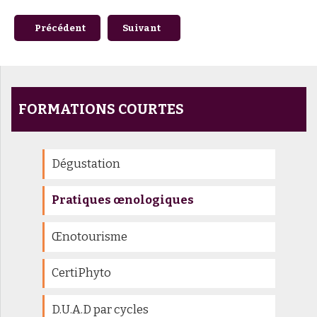
Article précédent : Vinification - Elaboration des vins liq
Article suivant : Vinification - élaborat
Précédent
Suivant
FORMATIONS COURTES
Dégustation
Pratiques œnologiques
Œnotourisme
CertiPhyto
D.U.A.D par cycles