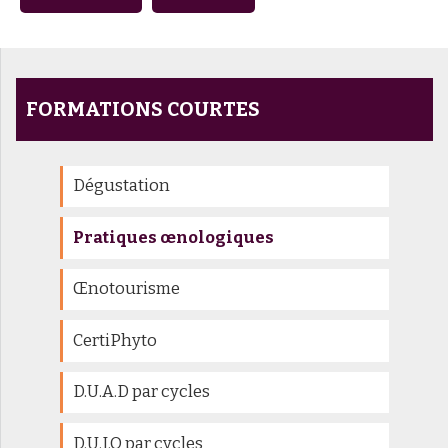
FORMATIONS COURTES
Dégustation
Pratiques œnologiques
Œnotourisme
CertiPhyto
D.U.A.D par cycles
D.U.I.O par cycles