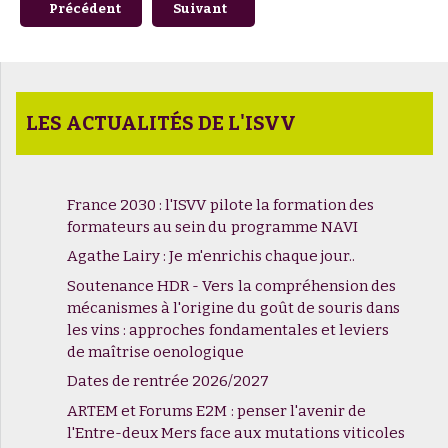
Article précédent : Emilie Suhas, lauréate du Prix intern
Article suivant : Prochaine formation pr
Précédent
Suivant
LES ACTUALITÉS DE L'ISVV
France 2030 : l'ISVV pilote la formation des
formateurs au sein du programme NAVI
Agathe Lairy : Je m'enrichis chaque jour..
Soutenance HDR - Vers la compréhension des
mécanismes à l'origine du goût de souris dans
les vins : approches fondamentales et leviers
de maîtrise oenologique
Dates de rentrée 2026/2027
ARTEM et Forums E2M : penser l'avenir de
l'Entre-deux Mers face aux mutations viticoles