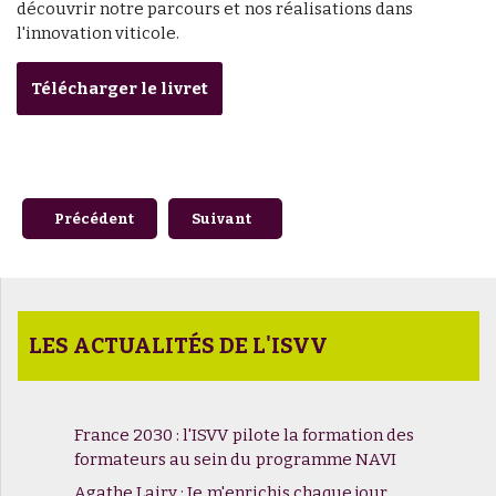
découvrir notre parcours et nos réalisations dans
l'innovation viticole.
Télécharger le livret
Article précédent : Les prochaines soutenances de thèses
Article suivant : #Vinitech 2024 - Confér
Précédent
Suivant
LES ACTUALITÉS DE L'ISVV
France 2030 : l'ISVV pilote la formation des
formateurs au sein du programme NAVI
Agathe Lairy : Je m'enrichis chaque jour..