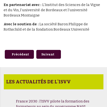
En partenariat avec :
L’Institut des Sciences de la Vigne
et du Vin, l’université de Bordeaux et l’université
Bordeaux Montaigne
Avec le soutien de :
La société Baron Philippe de
Rothschild et de la fondation Bordeaux Université
Article précédent : Soutenance de thèse - Laure de RESSÉG
Article suivant : Portraits et témoignag
Précédent
Suivant
LES ACTUALITÉS DE L'ISVV
France 2030 : l'ISVV pilote la formation des
formateurs au sein du programme NAVI