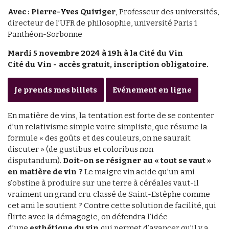
Avec : Pierre-Yves Quiviger
, Professeur des universités,
directeur de l’UFR de philosophie, université Paris 1
Panthéon-Sorbonne
Mardi 5 novembre 2024 à 19h à la Cité du Vin
Cité du Vin -
accès gratuit, inscription obligatoire.
Je prends mes billets
Evénement en ligne
En matière de vins, la tentation est forte de se contenter
d’un relativisme simple voire simpliste, que résume la
formule « des goûts et des couleurs, on ne saurait
discuter » (de gustibus et coloribus non
disputandum).
Doit-on se résigner au « tout se vaut »
en matière de vin ?
Le maigre vin acide qu’un ami
s’obstine à produire sur une terre à céréales vaut-il
vraiment un grand cru classé de Saint-Estèphe comme
cet ami le soutient ? Contre cette solution de facilité, qui
flirte avec la démagogie, on défendra l’idée
d’une
esthétique du vin
qui permet d’avancer qu’il y a