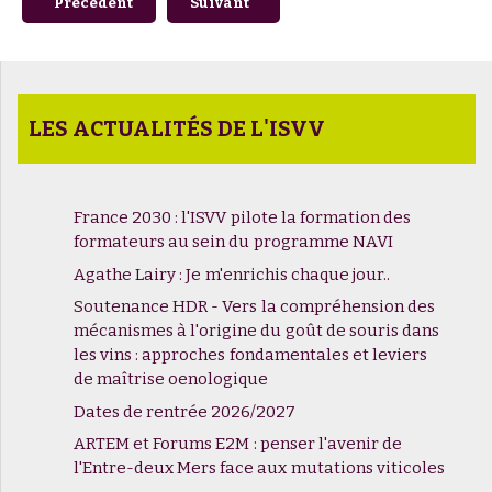
Article précédent : Comment parler du vin en 2024 – 50 anné
Article suivant : #2 - Les Vendanges du S
Précédent
Suivant
LES ACTUALITÉS DE L'ISVV
France 2030 : l'ISVV pilote la formation des
formateurs au sein du programme NAVI
Agathe Lairy : Je m'enrichis chaque jour..
Soutenance HDR - Vers la compréhension des
mécanismes à l'origine du goût de souris dans
les vins : approches fondamentales et leviers
de maîtrise oenologique
Dates de rentrée 2026/2027
ARTEM et Forums E2M : penser l'avenir de
l'Entre-deux Mers face aux mutations viticoles