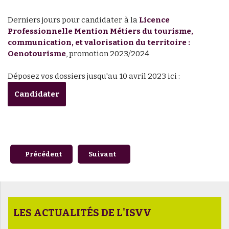
Derniers jours pour candidater à la
Licence
Professionnelle Mention Métiers du tourisme,
communication, et valorisation du territoire :
Oenotourisme
, promotion 2023/2024
Déposez vos dossiers jusqu'au
10 avril 2023
ici :
Candidater
Article précédent : Philippe Darriet - nouveau directeur de
Article suivant : A l’origine des cépag
Précédent
Suivant
LES ACTUALITÉS DE L'ISVV