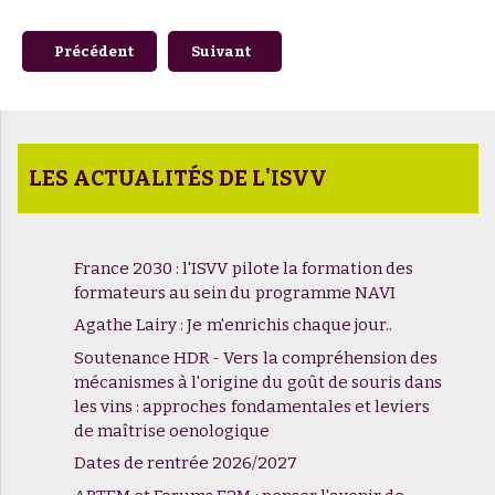
Article précédent : Revivez la présentation et la conférenc
Article suivant : Soutenance de thèse -
Précédent
Suivant
LES ACTUALITÉS DE L'ISVV
France 2030 : l'ISVV pilote la formation des
formateurs au sein du programme NAVI
Agathe Lairy : Je m'enrichis chaque jour..
Soutenance HDR - Vers la compréhension des
mécanismes à l'origine du goût de souris dans
les vins : approches fondamentales et leviers
de maîtrise oenologique
Dates de rentrée 2026/2027