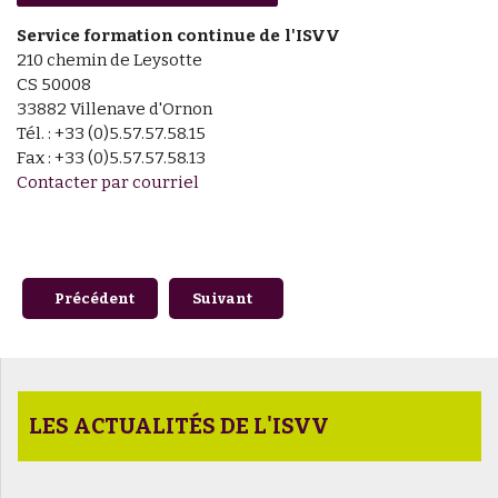
Service formation continue de l'ISVV
210 chemin de Leysotte
CS 50008
33882 Villenave d'Ornon
Tél. : +33 (0)5.57.57.58.15
Fax : +33 (0)5.57.57.58.13
Contacter par courriel
Article précédent : #2 - Les Vendanges du Savoir - Changeme
Article suivant : Archéologie des cépage
Précédent
Suivant
LES ACTUALITÉS DE L'ISVV