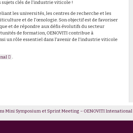
ujets clés de l'industrie viticole !
iant les universités, les centres de recherche et les
iticulture et de l'œnologie. Son objectif est de favoriser
que et de répondre aux défis évolutifs du secteur
portunités de formation, OENOVITI contribue à
si un rôle essentiel dans l'avenir de l'industrie viticole
onal
.
echerche s’unit pour vaincre le mildiou, le défi des années à venir
ges du Savoir - Jamais sans mon microbiote
ins Mini Symposium et Sprint Meeting – OENOVITI Intenational