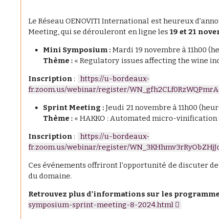
Le Réseau OENOVITI International est heureux d'anno
Meeting, qui se dérouleront en ligne les
19 et 21 nov
Mini Symposium :
Mardi 19 novembre à 11h00 (he
Thème :
« Regulatory issues affecting the wine in
Inscription
:
https://u-bordeaux-
fr.zoom.us/webinar/register/WN_gfh2CLf0RzWQPmrA
Sprint Meeting :
Jeudi 21 novembre à 11h00 (heur
Thème :
« HAKKO : Automated micro-vinification 
Inscription
:
https://u-bordeaux-
fr.zoom.us/webinar/register/WN_3KHhmv3rRyObZHjJo
Ces événements offriront l'opportunité de discuter de
du domaine.
Retrouvez plus d’informations sur les programme
symposium-sprint-meeting-8-2024.html