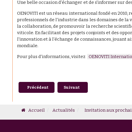
Une belle occasion d'échanger et de s'informer sur des s
OENOVITI est un réseau international fondé en 2010, rel
professionnels de l'industrie dans les domaines de la v
la collaboration, de promouvoir la recherche scientifi
viticole. En facilitant des projets conjoints et des op
l'innovation et à l'échange de connaissances, jouant ain
mondiale.
Pour plus d'informations, visitez
OENOVITI Internati
Article précédent : #Vinitech 2024 - Conférence : la r
Article suivant : #3 - Les Vendan
Précédent
Suivant
Accueil
Actualités
Invitation aux procha