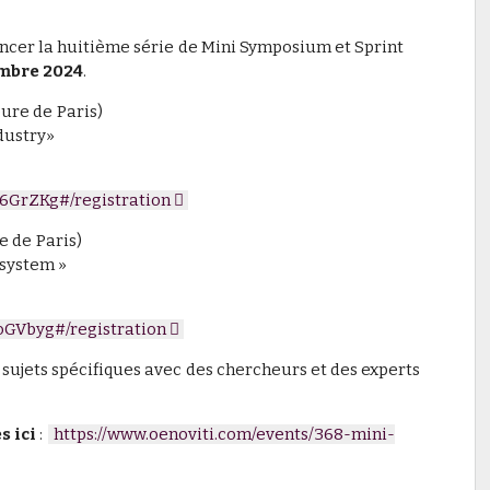
ncer la huitième série de Mini Symposium et Sprint
embre 2024
.
ure de Paris)
dustry»
6GrZKg#/registration
e de Paris)
system »
GVbyg#/registration
 sujets spécifiques avec des chercheurs et des experts
s ici
:
https://www.oenoviti.com/events/368-mini-