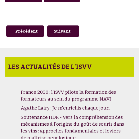
Article précédent : Quel goût aura le bordeaux en 2050 ?
Article suivant : #2 - Les Vendanges du
Précédent
Suivant
LES ACTUALITÉS DE L'ISVV
France 2030 : l'ISVV pilote la formation des
formateurs au sein du programme NAVI
Agathe Lairy : Je m'enrichis chaque jour..
Soutenance HDR - Vers la compréhension des
mécanismes à l'origine du goût de souris dans
les vins : approches fondamentales et leviers
de maîtrise oenologique