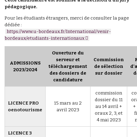
pédagogique.
Pour les étudiants étrangers, merci de consulter la page
dédiée :
https://www.u-bordeaux.fr/International/venir-
bordeaux/etudiants-internationaux
Ouverture du
serveur et
Commission
ADMISSIONS
téléchargement
de sélection
d'
2023/2024
des dossiers de
sur dossier
d
candidature
commission
co
dossier du 11
ora
LICENCE PRO
15 mars au
2
au 14 avril +
+
oenotourisme
avril 2023
oraux 2, 3, et
f
4 mai 2023
LICENCE 3