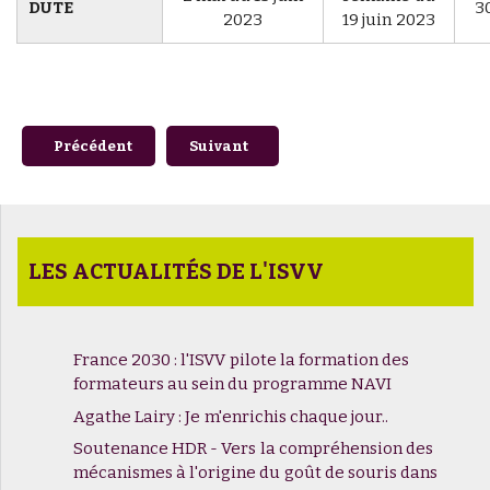
DUTE
3
2023
19 juin 2023
Article précédent : Café BD des Vendanges du Savoir avec 
Article suivant : WTA 3 - NIVEAU EX
Précédent
Suivant
LES ACTUALITÉS DE L'ISVV
France 2030 : l'ISVV pilote la formation des
formateurs au sein du programme NAVI
Agathe Lairy : Je m'enrichis chaque jour..
Soutenance HDR - Vers la compréhension des
mécanismes à l'origine du goût de souris dans