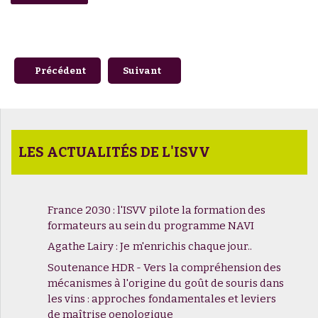
Article précédent : WTA 3 - NIVEAU EXPERT IDENTITÉ G
Article suivant : Comment valoriser so
Précédent
Suivant
LES ACTUALITÉS DE L'ISVV
France 2030 : l'ISVV pilote la formation des
formateurs au sein du programme NAVI
Agathe Lairy : Je m'enrichis chaque jour..
Soutenance HDR - Vers la compréhension des
mécanismes à l'origine du goût de souris dans
les vins : approches fondamentales et leviers
de maîtrise oenologique