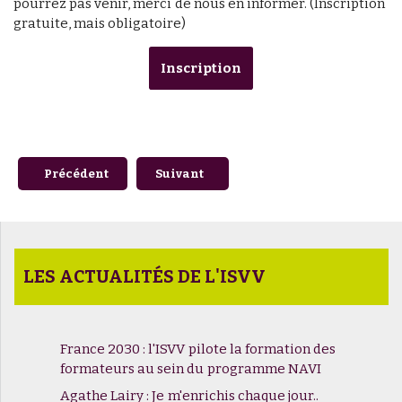
pourrez pas venir, merci de nous en informer. (Inscription
gratuite, mais obligatoire)
Inscription
Article précédent : Journée Technique Vins NoLow
Article suivant : Vin, vigne et changem
Précédent
Suivant
LES ACTUALITÉS DE L'ISVV
France 2030 : l'ISVV pilote la formation des
formateurs au sein du programme NAVI
Agathe Lairy : Je m'enrichis chaque jour..