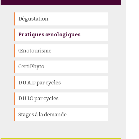
Dégustation
Pratiques œnologiques
Œnotourisme
CertiPhyto
D.U.A.D par cycles
D.U.I.O par cycles
Stages à la demande