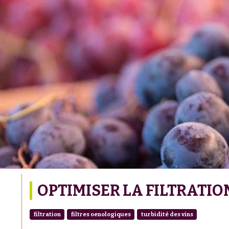
OPTIMISER LA FILTRATIO
filtration
filtres oenologiques
turbidité des vins