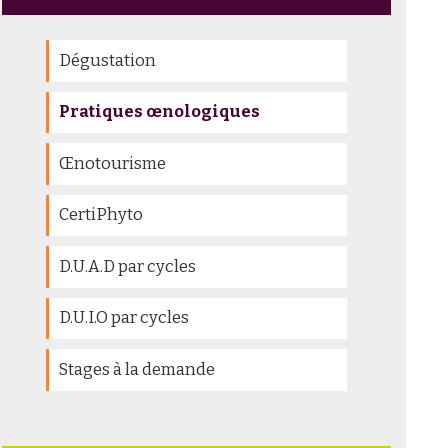
Dégustation
Pratiques œnologiques
Œnotourisme
CertiPhyto
D.U.A.D par cycles
D.U.I.O par cycles
Stages à la demande